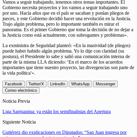
Vamos a seguir trabajando, tenemos otros temas importantes. El
Gobierno necesita proyectos y los vamos a seguir trabajando uno
por uno. Hacía años que en el país se sacaban y ponían pliegos de
jueces, y este Gobierno decidió hacer una revolución en la Justicia.
Trajo algún problema, pero lo importante también es mirar el
panorama. Es el primer Gobierno que toma la decisión de no dejar a
la Justicia como está actualmente, con subrogantes y problemas».
La exministra de Seguridad planteó: «En la masividad (de pliegos)
puede haber habido algún problema. Yo lo dije con claridad (su
postura), el Presidente lo sabe y salió una comunicación interna de
parte de la misma LLA diciendo: ‘En el marco de los acuerdos
importantes que tiene nuestro proyecto, las divergencias son parte de
la vida política'».
Facebook
Twitter/X
LinkedIn
WhatsApp
Messenger
Correo electrónico
Noticia Previa
Liga Sanjuanina: ya están los semifinalistas del Apertura
Siguiente Noticia
Gutiérrez dio explicaciones en Diputados: “San Juan ingresa por