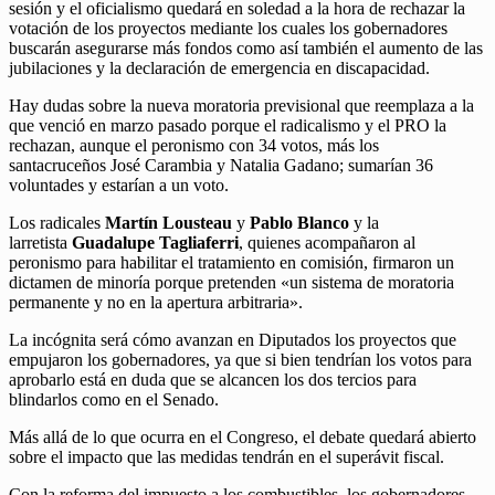
sesión y el oficialismo quedará en soledad a la hora de rechazar la
votación de los proyectos mediante los cuales los gobernadores
buscarán asegurarse más fondos como así también el aumento de las
jubilaciones y la declaración de emergencia en discapacidad.
Hay dudas sobre la nueva moratoria previsional que reemplaza a la
que venció en marzo pasado porque el radicalismo y el PRO la
rechazan, aunque el peronismo con 34 votos, más los
santacruceños José Carambia y Natalia Gadano; sumarían 36
voluntades y estarían a un voto.
Los radicales
Martín Lousteau
y
Pablo Blanco
y la
larretista
Guadalupe Tagliaferri
, quienes acompañaron al
peronismo para habilitar el tratamiento en comisión, firmaron un
dictamen de minoría porque pretenden «un sistema de moratoria
permanente y no en la apertura arbitraria».
La incógnita será cómo avanzan en Diputados los proyectos que
empujaron los gobernadores, ya que si bien tendrían los votos para
aprobarlo está en duda que se alcancen los dos tercios para
blindarlos como en el Senado.
Más allá de lo que ocurra en el Congreso, el debate quedará abierto
sobre el impacto que las medidas tendrán en el superávit fiscal.
Con la reforma del impuesto a los combustibles, los gobernadores