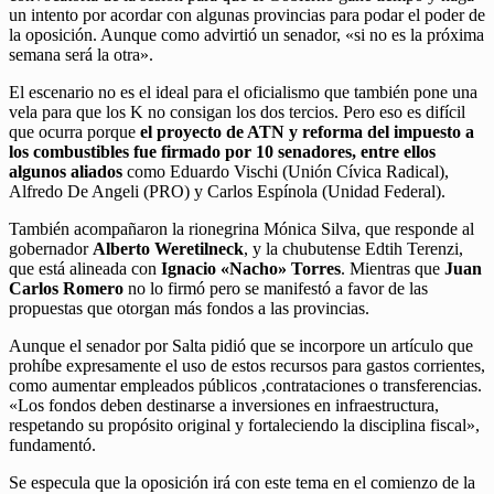
un intento por acordar con algunas provincias para podar el poder de
la oposición. Aunque como advirtió un senador, «si no es la próxima
semana será la otra».
El escenario no es el ideal para el oficialismo que también pone una
vela para que los K no consigan los dos tercios. Pero eso es difícil
que ocurra porque
el proyecto de ATN y reforma del impuesto a
los combustibles fue firmado por 10 senadores, entre ellos
algunos aliados
como Eduardo Vischi (Unión Cívica Radical),
Alfredo De Angeli (PRO) y Carlos Espínola (Unidad Federal).
También acompañaron la rionegrina Mónica Silva, que responde al
gobernador
Alberto Weretilneck
, y la chubutense Edtih Terenzi,
que está alineada con
Ignacio «Nacho» Torres
. Mientras que
Juan
Carlos Romero
no lo firmó pero se manifestó a favor de las
propuestas que otorgan más fondos a las provincias.
Aunque el senador por Salta pidió que se incorpore un artículo que
prohíbe expresamente el uso de estos recursos para gastos corrientes,
como aumentar empleados públicos ,contrataciones o transferencias.
«Los fondos deben destinarse a inversiones en infraestructura,
respetando su propósito original y fortaleciendo la disciplina fiscal»,
fundamentó.
Se especula que la oposición irá con este tema en el comienzo de la