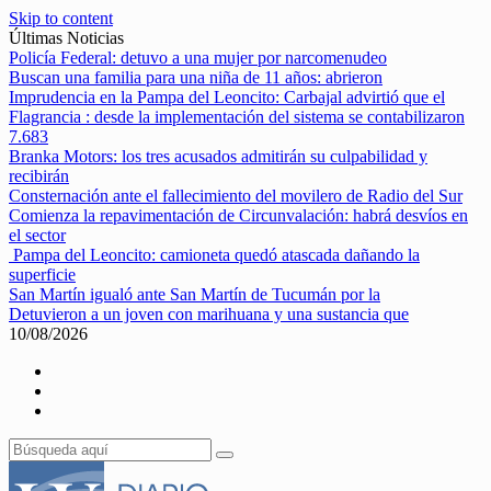
Skip to content
Últimas Noticias
Policía Federal: detuvo a una mujer por narcomenudeo
Buscan una familia para una niña de 11 años: abrieron
Imprudencia en la Pampa del Leoncito: Carbajal advirtió que el
Flagrancia : desde la implementación del sistema se contabilizaron
7.683
Branka Motors: los tres acusados admitirán su culpabilidad y
recibirán
Consternación ante el fallecimiento del movilero de Radio del Sur
Comienza la repavimentación de Circunvalación: habrá desvíos en
el sector
Pampa del Leoncito: camioneta quedó atascada dañando la
superficie
San Martín igualó ante San Martín de Tucumán por la
Detuvieron a un joven con marihuana y una sustancia que
10/08/2026