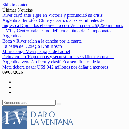
Skip to content
Últimas Noticias
River cayó ante Tigre en Victoria y profundizó su crisis
Argentina derrotó a Chile y clasificó a las semifinales de
Ingresó a Diputados el convenio con Vicuña por US$250 millones
UVT y Centro Valenciano definen el título del Campeonato
Argentino
Boca y River salen a la cancha por la cuarta
La batea del Colegio Don Bosco
Murió Jorge Messi, el papá de Lionel
Detuvieron a 16 personas y secuestraron seis kilos de cocaína
Argentina venció a Perú y clasificó a semifinales de la
Meta deberá pagar US$ 942 millones por dañar a menores
09/08/2026