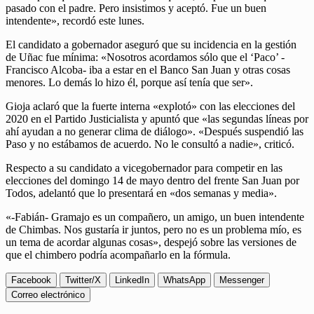
pasado con el padre. Pero insistimos y aceptó. Fue un buen
intendente», recordó este lunes.
El candidato a gobernador aseguró que su incidencia en la gestión
de Uñac fue mínima: «Nosotros acordamos sólo que el ‘Paco’ -
Francisco Alcoba- iba a estar en el Banco San Juan y otras cosas
menores. Lo demás lo hizo él, porque así tenía que ser».
Gioja aclaró que la fuerte interna «explotó» con las elecciones del
2020 en el Partido Justicialista y apuntó que «las segundas líneas por
ahí ayudan a no generar clima de diálogo». «Después suspendió las
Paso y no estábamos de acuerdo. No le consultó a nadie», criticó.
Respecto a su candidato a vicegobernador para competir en las
elecciones del domingo 14 de mayo dentro del frente San Juan por
Todos, adelantó que lo presentará en «dos semanas y media».
«-Fabián- Gramajo es un compañero, un amigo, un buen intendente
de Chimbas. Nos gustaría ir juntos, pero no es un problema mío, es
un tema de acordar algunas cosas», despejó sobre las versiones de
que el chimbero podría acompañarlo en la fórmula.
Facebook
Twitter/X
LinkedIn
WhatsApp
Messenger
Correo electrónico