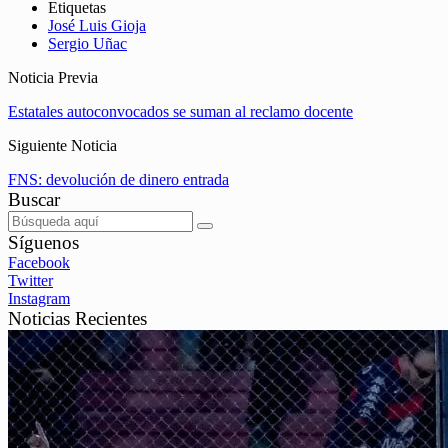
Etiquetas
José Luis Gioja
Sergio Uñac
Noticia Previa
Estatales autoconvocados se suman al reclamo docente
Siguiente Noticia
FNS: devolución de dinero entrada
Buscar
Síguenos
Facebook
Twitter
Instagram
Noticias Recientes