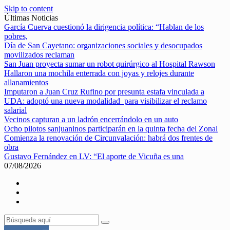
Skip to content
Últimas Noticias
García Cuerva cuestionó la dirigencia política: “Hablan de los
pobres,
Día de San Cayetano: organizaciones sociales y desocupados
movilizados reclaman
San Juan proyecta sumar un robot quirúrgico al Hospital Rawson
Hallaron una mochila enterrada con joyas y relojes durante
allanamientos
Imputaron a Juan Cruz Rufino por presunta estafa vinculada a
UDA: adoptó una nueva modalidad para visibilizar el reclamo
salarial
Vecinos capturan a un ladrón encerrándolo en un auto
Ocho pilotos sanjuaninos participarán en la quinta fecha del Zonal
Comienza la renovación de Circunvalación: habrá dos frentes de
obra
Gustavo Fernández en LV: “El aporte de Vicuña es una
07/08/2026