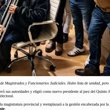
de Magistrados y Funcionarios Judiciales. Hubo lista de unidad, pero l
vó sus autoridades y eligió como nuevo presidente al juez del Quinto 
electoral.
la magistratura provincial y reemplazará a la gestión encabezada por l
nte
.