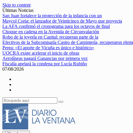
Skip to content
Últimas Noticias
San Juan fortalece la protección de la infancia con un
Maycol Coria: el lanzador de Veinticinco de Mayo que proyecta
La AFA confirmó el cronograma para los octavos de final
Choque en cadena en la Avenida de Circunvalación
Robo de la joyería en Capital: recuperan parte de la
Efectivos de la Subcomisaría Castro de Carpintería, recuperaron elem
Perea: «El aporte de Vicuña es único e histórico»
UOCRA exige acelerar el inicio de obras
Aerolíneas pagará Ganancias por primera vez
Fiscalía apelará la condena por Lucía Rubiño
07/08/2026