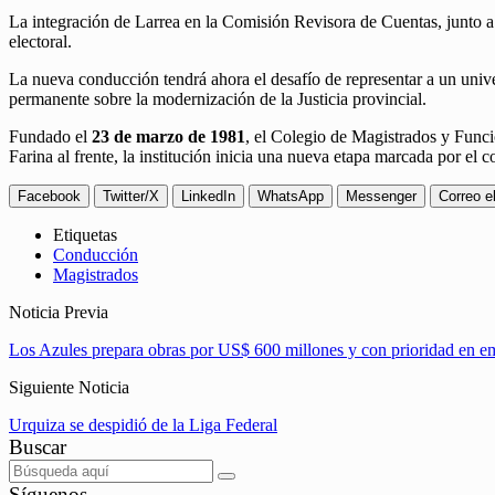
La integración de Larrea en la Comisión Revisora de Cuentas, junto a o
electoral.
La nueva conducción tendrá ahora el desafío de representar a un unive
permanente sobre la modernización de la Justicia provincial.
Fundado el
23 de marzo de 1981
, el Colegio de Magistrados y Funcio
Farina al frente, la institución inicia una nueva etapa marcada por el
Facebook
Twitter/X
LinkedIn
WhatsApp
Messenger
Correo e
Etiquetas
Conducción
Magistrados
Noticia Previa
Los Azules prepara obras por US$ 600 millones y con prioridad en e
Siguiente Noticia
Urquiza se despidió de la Liga Federal
Buscar
Síguenos