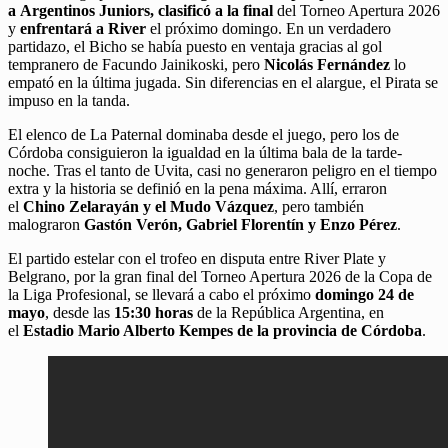
a Argentinos Juniors, clasificó a la final
del Torneo Apertura 2026
y
enfrentará a
River
el próximo domingo. En un verdadero
partidazo, el Bicho se había puesto en ventaja gracias al gol
tempranero de Facundo Jainikoski, pero
Nicolás Fernández
lo
empató en la última jugada. Sin diferencias en el alargue, el Pirata se
impuso en la tanda.
El elenco de La Paternal dominaba desde el juego, pero los de
Córdoba consiguieron la igualdad en la última bala de la tarde-
noche. Tras el tanto de Uvita, casi no generaron peligro en el tiempo
extra y la historia se definió en la pena máxima. Allí, erraron
el
Chino Zelarayán y el Mudo Vázquez
, pero también
malograron
Gastón Verón, Gabriel Florentín y Enzo Pérez
.
El partido estelar con el trofeo en disputa entre River Plate y
Belgrano, por la gran final del Torneo Apertura 2026 de la Copa de
la Liga Profesional, se llevará a cabo el próximo
domingo 24 de
mayo
, desde las
15:30 horas
de la República Argentina, en
el
Estadio Mario Alberto Kempes de la provincia de Córdoba
.