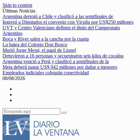
Skip to content
Últimas Noticias
Argentina derrotó a Chile y clasificó a las semifinales de
Ingresó a Diputados el convenio con Vicuña por US$250 millones
UVT y Centro Valenciano definen el título del Campeonato
Argentino
Boca y River salen a la cancha por la cuarta
La batea del Colegio Don Bosco
Murió Jorge Messi, el papá de Lionel
Detuvieron a 16 personas y secuestraron seis kilos de cocaína
Argentina venció a Perú y clasificó a semifinales de la
Meta deberá pagar US$ 942 millones por dañar a menores
Empleados judiciales cobrarán conectividad
08/08/2026