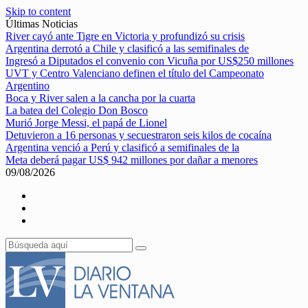
Skip to content
Últimas Noticias
River cayó ante Tigre en Victoria y profundizó su crisis
Argentina derrotó a Chile y clasificó a las semifinales de
Ingresó a Diputados el convenio con Vicuña por US$250 millones
UVT y Centro Valenciano definen el título del Campeonato
Argentino
Boca y River salen a la cancha por la cuarta
La batea del Colegio Don Bosco
Murió Jorge Messi, el papá de Lionel
Detuvieron a 16 personas y secuestraron seis kilos de cocaína
Argentina venció a Perú y clasificó a semifinales de la
Meta deberá pagar US$ 942 millones por dañar a menores
09/08/2026