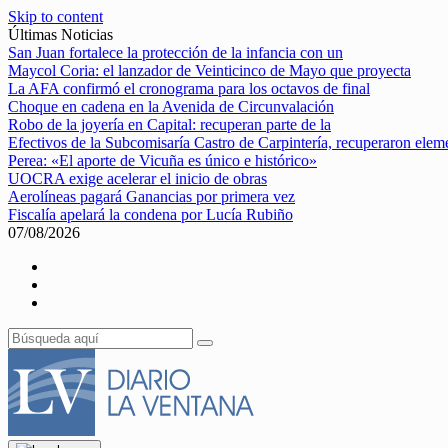
Skip to content
Últimas Noticias
San Juan fortalece la protección de la infancia con un
Maycol Coria: el lanzador de Veinticinco de Mayo que proyecta
La AFA confirmó el cronograma para los octavos de final
Choque en cadena en la Avenida de Circunvalación
Robo de la joyería en Capital: recuperan parte de la
Efectivos de la Subcomisaría Castro de Carpintería, recuperaron elem
Perea: «El aporte de Vicuña es único e histórico»
UOCRA exige acelerar el inicio de obras
Aerolíneas pagará Ganancias por primera vez
Fiscalía apelará la condena por Lucía Rubiño
07/08/2026