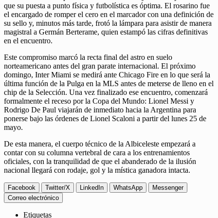
que su puesta a punto física y futbolística es óptima. El rosarino fue
el encargado de romper el cero en el marcador con una definición de
su sello y, minutos más tarde, frotó la lámpara para asistir de manera
magistral a Germán Berterame, quien estampó las cifras definitivas
en el encuentro.
Este compromiso marcó la recta final del astro en suelo
norteamericano antes del gran parate internacional. El próximo
domingo, Inter Miami se medirá ante Chicago Fire en lo que será la
última función de la Pulga en la MLS antes de meterse de lleno en el
chip de la Selección. Una vez finalizado ese encuentro, comenzará
formalmente el receso por la Copa del Mundo: Lionel Messi y
Rodrigo De Paul viajarán de inmediato hacia la Argentina para
ponerse bajo las órdenes de Lionel Scaloni a partir del lunes 25 de
mayo.
De esta manera, el cuerpo técnico de la Albiceleste empezará a
contar con su columna vertebral de cara a los entrenamientos
oficiales, con la tranquilidad de que el abanderado de la ilusión
nacional llegará con rodaje, gol y la mística ganadora intacta.
Facebook
Twitter/X
LinkedIn
WhatsApp
Messenger
Correo electrónico
Etiquetas