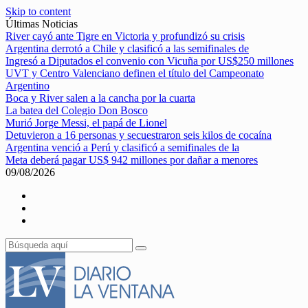
Skip to content
Últimas Noticias
River cayó ante Tigre en Victoria y profundizó su crisis
Argentina derrotó a Chile y clasificó a las semifinales de
Ingresó a Diputados el convenio con Vicuña por US$250 millones
UVT y Centro Valenciano definen el título del Campeonato
Argentino
Boca y River salen a la cancha por la cuarta
La batea del Colegio Don Bosco
Murió Jorge Messi, el papá de Lionel
Detuvieron a 16 personas y secuestraron seis kilos de cocaína
Argentina venció a Perú y clasificó a semifinales de la
Meta deberá pagar US$ 942 millones por dañar a menores
09/08/2026