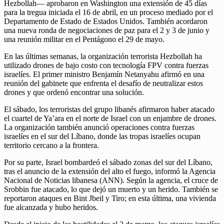
Hezbollah— aprobaron en Washington una extensión de 45 días
para la tregua iniciada el 16 de abril, en un proceso mediado por el
Departamento de Estado de Estados Unidos. También acordaron
una nueva ronda de negociaciones de paz para el 2 y 3 de junio y
una reunión militar en el Pentágono el 29 de mayo.
En las últimas semanas, la organización terrorista Hezbollah ha
utilizado drones de bajo costo con tecnología FPV contra fuerzas
israelíes. El primer ministro Benjamín Netanyahu afirmó en una
reunión del gabinete que enfrenta el desafío de neutralizar estos
drones y que ordenó encontrar una solución.
El sábado, los terroristas del grupo libanés afirmaron haber atacado
el cuartel de Ya’ara en el norte de Israel con un enjambre de drones.
La organización también anunció operaciones contra fuerzas
israelíes en el sur del Líbano, donde las tropas israelíes ocupan
territorio cercano a la frontera.
Por su parte, Israel bombardeó el sábado zonas del sur del Líbano,
tras el anuncio de la extensión del alto el fuego, informó la Agencia
Nacional de Noticias libanesa (ANN). Según la agencia, el cruce de
Srobbin fue atacado, lo que dejó un muerto y un herido. También se
reportaron ataques en Bint Jbeil y Tiro; en esta última, una vivienda
fue alcanzada y hubo heridos.