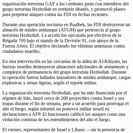
organización terrorista GAF a los combates junto con miembros del
grupo terrorista Hezbollah en territorio libanés, y promovió planes
para perpetrar ataques contra las FDI en fechas recientes.
Durante una operación nocturna en Baalbek, las FDI destruyeron un
almacén de misiles antitanque (ATGM) que pertenecía al grupo
terrorista Hezbollah. La acción fue ejecutada por efectivos de la
Brigada 769 bajo el mando de la División 91, con apoyo de la
Fuerza Aérea. El objetivo declarado fue eliminar amenazas contra
ciudadanos israelíes.
En otra intervención en las cercanías de la aldea de Al-Khiyam, las
fuerzas israelíes destruyeron almacenes adicionales de armamento y
complejos de permanencia del grupo terrorista Hezbollah. Durante
la operación fueron hallados lanzadores de misiles antitanque, cargas
explosivas y armas ligeras, según el reporte militar.
La organización terrorista Hezbollah, que ha sido financiada por el
régmen de Irán, lanzó cerca de 200 proyectiles contra Israel y sus
tropas durante el fin de semana, pese a un acuerdo para prorrogar el
alto el fuego, según informó un portavoz militar israelí en
declaraciones a AFP. El funcionario calificó los ataques como una
violación continua de los entendimientos del alto el fuego.
El viernes, representantes de Israel y Líbano —sin la presencia de