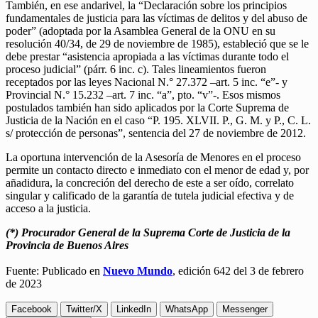
También, en ese andarivel, la “Declaración sobre los principios
fundamentales de justicia para las víctimas de delitos y del abuso de
poder” (adoptada por la Asamblea General de la ONU en su
resolución 40/34, de 29 de noviembre de 1985), estableció que se le
debe prestar “asistencia apropiada a las víctimas durante todo el
proceso judicial” (párr. 6 inc. c). Tales lineamientos fueron
receptados por las leyes Nacional N.° 27.372 –art. 5 inc. “e”- y
Provincial N.° 15.232 –art. 7 inc. “a”, pto. “v”-. Esos mismos
postulados también han sido aplicados por la Corte Suprema de
Justicia de la Nación en el caso “P. 195. XLVII. P., G. M. y P., C. L.
s/ protección de personas”, sentencia del 27 de noviembre de 2012.
La oportuna intervención de la Asesoría de Menores en el proceso
permite un contacto directo e inmediato con el menor de edad y, por
añadidura, la concreción del derecho de este a ser oído, correlato
singular y calificado de la garantía de tutela judicial efectiva y de
acceso a la justicia.
(*) Procurador General de la Suprema Corte de Justicia de la
Provincia de Buenos Aires
Fuente: Publicado en
Nuevo Mundo
, edición 642 del 3 de febrero
de 2023
Facebook
Twitter/X
LinkedIn
WhatsApp
Messenger