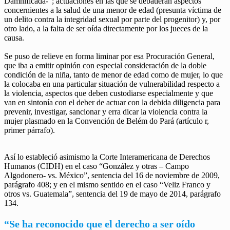
Damnificada-”; actuaciones en las que se debatieran aspectos
concernientes a la salud de una menor de edad (presunta víctima de
un delito contra la integridad sexual por parte del progenitor) y, por
otro lado, a la falta de ser oída directamente por los jueces de la
causa.
Se puso de relieve en forma liminar por esa Procuración General,
que iba a emitir opinión con especial consideración de la doble
condición de la niña, tanto de menor de edad como de mujer, lo que
la colocaba en una particular situación de vulnerabilidad respecto a
la violencia, aspectos que deben custodiarse especialmente y que
van en sintonía con el deber de actuar con la debida diligencia para
prevenir, investigar, sancionar y erra dicar la violencia contra la
mujer plasmado en la Convención de Belém do Pará (artículo r,
primer párrafo).
Así lo estableció asimismo la Corte Interamericana de Derechos
Humanos (CIDH) en el caso “González y otras – Campo
Algodonero- vs. México”, sentencia del 16 de noviembre de 2009,
parágrafo 408; y en el mismo sentido en el caso “Veliz Franco y
otros vs. Guatemala”, sentencia del 19 de mayo de 2014, parágrafo
134.
“Se ha reconocido que el derecho a ser oído