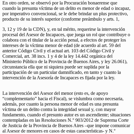
En otro orden, se observó por la Procuración bonaerense que
cuando la presunta víctima de un delito es menor de edad o incapaz,
por imperativo convencional, se le debe brindar un plus protectivo,
producto de su interés superior (conforme preámbulo y arts. 1,
3, 12 y 19 de la CDN), y, en tal mérito, requerirse la intervención
procesal del Asesor de Incapaces, que juega un rol que contribuye o
colabora con el titular de la acción penal, a efectos de proteger los
intereses de la víctima menor de edad (de acuerdo al art. 59 del
anterior Código Civil y el actual art. 103 del Código Civil y
Comercial, art. 38 incs. 1 y 4 de la ley 14.442 orgánica del
Ministerio Público de la Provincia de Buenos Aires, y ley 26.061),
circunstancia ella que ni siquiera puede ser suplida por la
participación de un particular damnificado, en tanto y cuanto la
intervención de la Asesoría de Incapaces es fijada por la ley.
La intervención del Asesor del menor (esto es, de apoyo
“complementario” hacia el Fiscal), se vislumbra como necesaria,
además, por cuanto la persona menor de edad es una presunta
víctima de un delito contra la integridad sexual y, con mayor
fundamento, cuando el presunto autor es un ascendiente; situaciones
contempladas en las Resoluciones N.° 903/2012 de Suprema Corte
de Justicia de la Provincia de Buenos Aires –que impone comunicar
al Asesor de menores en casos de estas características- y N.°