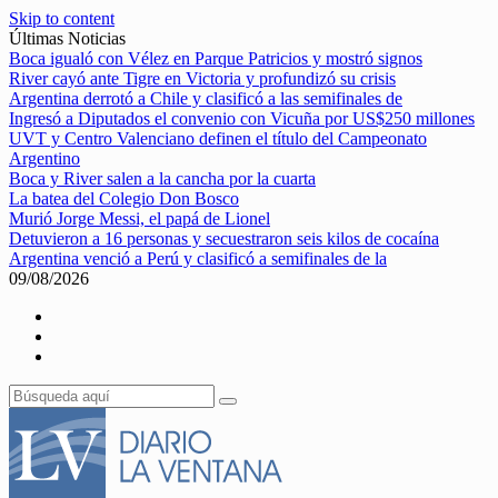
Skip to content
Últimas Noticias
Boca igualó con Vélez en Parque Patricios y mostró signos
River cayó ante Tigre en Victoria y profundizó su crisis
Argentina derrotó a Chile y clasificó a las semifinales de
Ingresó a Diputados el convenio con Vicuña por US$250 millones
UVT y Centro Valenciano definen el título del Campeonato
Argentino
Boca y River salen a la cancha por la cuarta
La batea del Colegio Don Bosco
Murió Jorge Messi, el papá de Lionel
Detuvieron a 16 personas y secuestraron seis kilos de cocaína
Argentina venció a Perú y clasificó a semifinales de la
09/08/2026