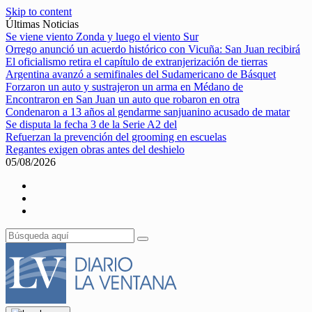
Skip to content
Últimas Noticias
Se viene viento Zonda y luego el viento Sur
Orrego anunció un acuerdo histórico con Vicuña: San Juan recibirá
El oficialismo retira el capítulo de extranjerización de tierras
Argentina avanzó a semifinales del Sudamericano de Básquet
Forzaron un auto y sustrajeron un arma en Médano de
Encontraron en San Juan un auto que robaron en otra
Condenaron a 13 años al gendarme sanjuanino acusado de matar
Se disputa la fecha 3 de la Serie A2 del
Refuerzan la prevención del grooming en escuelas
Regantes exigen obras antes del deshielo
05/08/2026