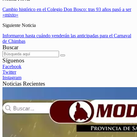
Cambio histórico en el Colegio Don Bosco: tras 93 años pasó a ser
«mixto»
Siguiente Noticia
Informaron hasta cuándo venderán las anticipadas para el Carnaval
de Chimbas
Buscar
Síguenos
Facebook
Twitter
Instagram
Noticias Recientes