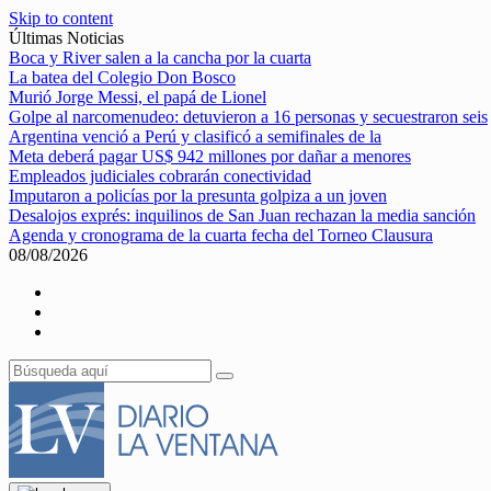
Skip to content
Últimas Noticias
Boca y River salen a la cancha por la cuarta
La batea del Colegio Don Bosco
Murió Jorge Messi, el papá de Lionel
Golpe al narcomenudeo: detuvieron a 16 personas y secuestraron seis
Argentina venció a Perú y clasificó a semifinales de la
Meta deberá pagar US$ 942 millones por dañar a menores
Empleados judiciales cobrarán conectividad
Imputaron a policías por la presunta golpiza a un joven
Desalojos exprés: inquilinos de San Juan rechazan la media sanción
Agenda y cronograma de la cuarta fecha del Torneo Clausura
08/08/2026