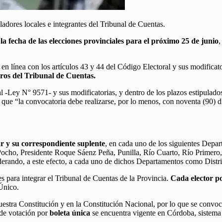
adores locales e integrantes del Tribunal de Cuentas.
 la fecha de las elecciones provinciales para el próximo 25 de junio
,
en línea con los artículos 43 y 44 del Código Electoral y sus modificat
ros del Tribunal de Cuentas.
-Ley N° 9571- y sus modificatorias, y dentro de los plazos estipulados p
e que “la convocatoria debe realizarse, por lo menos, con noventa (90) dí
lar y su correspondiente suplente
, en cada uno de los siguientes Depa
Pocho, Presidente Roque Sáenz Peña, Punilla, Río Cuarto, Río Primero,
erando, a este efecto, a cada uno de dichos Departamentos como Distr
s para integrar el Tribunal de Cuentas de la Provincia.
Cada elector po
Único.
nuestra Constitución y en la Constitución Nacional, por lo que se convo
 de votación por
boleta única
se encuentra vigente en Córdoba, sistema q