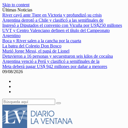
Skip to content
Últimas Noticias
River cayó ante Tigre en Victoria y profundizó su crisis
Argentina derrotó a Chile y clasificó a las semifinales de
Ingresó a Diputados el convenio con Vicuña por US$250 millones
UVT y Centro Valenciano definen el título del Campeonato
Argentino
Boca y River salen a la cancha por la cuarta
La batea del Colegio Don Bosco
Murió Jorge Messi, el papá de Lionel
Detuvieron a 16 personas y secuestraron seis kilos de cocaína
Argentina venció a Perú y clasificó a semifinales de la
Meta deberá pagar US$ 942 millones por dañar a menores
09/08/2026