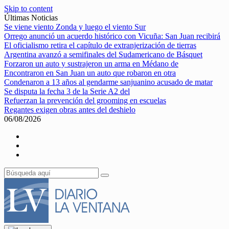
Skip to content
Últimas Noticias
Se viene viento Zonda y luego el viento Sur
Orrego anunció un acuerdo histórico con Vicuña: San Juan recibirá
El oficialismo retira el capítulo de extranjerización de tierras
Argentina avanzó a semifinales del Sudamericano de Básquet
Forzaron un auto y sustrajeron un arma en Médano de
Encontraron en San Juan un auto que robaron en otra
Condenaron a 13 años al gendarme sanjuanino acusado de matar
Se disputa la fecha 3 de la Serie A2 del
Refuerzan la prevención del grooming en escuelas
Regantes exigen obras antes del deshielo
06/08/2026