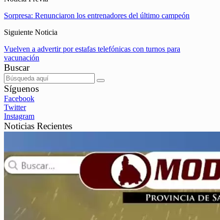
Sorpresa: Renunciaron los entrenadores del último campeón
Siguiente Noticia
Vuelven a advertir por estafas telefónicas con turnos para
vacunación
Buscar
Síguenos
Facebook
Twitter
Instagram
Noticias Recientes