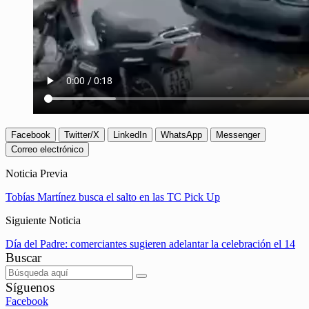
Facebook
Twitter/X
LinkedIn
WhatsApp
Messenger
Correo electrónico
Noticia Previa
Tobías Martínez busca el salto en las TC Pick Up
Siguiente Noticia
Día del Padre: comerciantes sugieren adelantar la celebración el 14
Buscar
Síguenos
Facebook