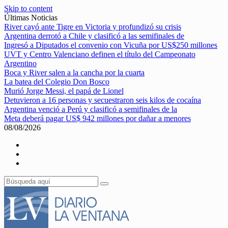
Skip to content
Últimas Noticias
River cayó ante Tigre en Victoria y profundizó su crisis
Argentina derrotó a Chile y clasificó a las semifinales de
Ingresó a Diputados el convenio con Vicuña por US$250 millones
UVT y Centro Valenciano definen el título del Campeonato
Argentino
Boca y River salen a la cancha por la cuarta
La batea del Colegio Don Bosco
Murió Jorge Messi, el papá de Lionel
Detuvieron a 16 personas y secuestraron seis kilos de cocaína
Argentina venció a Perú y clasificó a semifinales de la
Meta deberá pagar US$ 942 millones por dañar a menores
08/08/2026