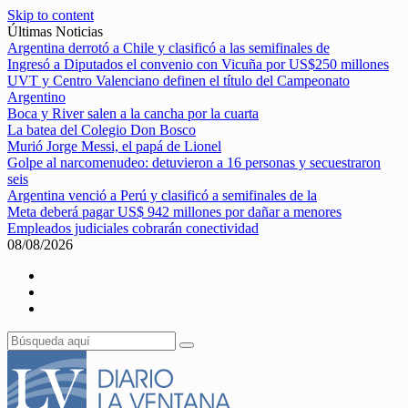
Skip to content
Últimas Noticias
Argentina derrotó a Chile y clasificó a las semifinales de
Ingresó a Diputados el convenio con Vicuña por US$250 millones
UVT y Centro Valenciano definen el título del Campeonato
Argentino
Boca y River salen a la cancha por la cuarta
La batea del Colegio Don Bosco
Murió Jorge Messi, el papá de Lionel
Golpe al narcomenudeo: detuvieron a 16 personas y secuestraron
seis
Argentina venció a Perú y clasificó a semifinales de la
Meta deberá pagar US$ 942 millones por dañar a menores
Empleados judiciales cobrarán conectividad
08/08/2026