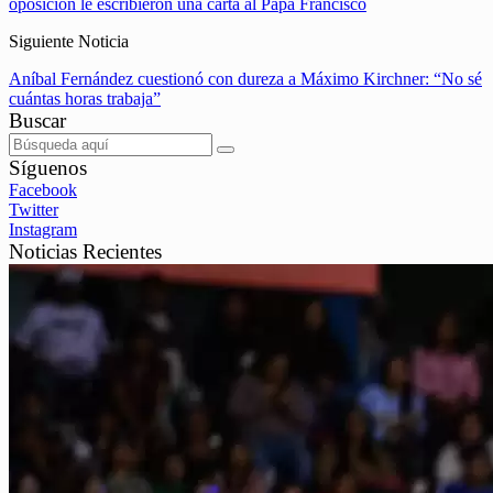
oposición le escribieron una carta al Papa Francisco
Siguiente Noticia
Aníbal Fernández cuestionó con dureza a Máximo Kirchner: “No sé
cuántas horas trabaja”
Buscar
Síguenos
Facebook
Twitter
Instagram
Noticias Recientes