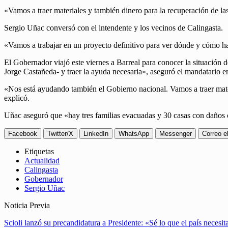
«Vamos a traer materiales y también dinero para la recuperación de la
Sergio Uñac conversó con el intendente y los vecinos de Calingasta.
«Vamos a trabajar en un proyecto definitivo para ver dónde y cómo ha
El Gobernador viajó este viernes a Barreal para conocer la situación d
Jorge Castañeda- y traer la ayuda necesaria», aseguró el mandatario e
«Nos está ayudando también el Gobierno nacional. Vamos a traer materi
explicó.
Uñac aseguró que «hay tres familias evacuadas y 30 casas con daños 
Facebook
Twitter/X
LinkedIn
WhatsApp
Messenger
Correo e
Etiquetas
Actualidad
Calingasta
Gobernador
Sergio Uñac
Noticia Previa
Scioli lanzó su precandidatura a Presidente: «Sé lo que el país necesit