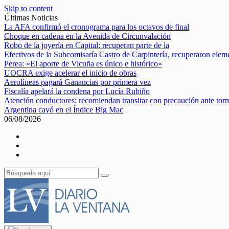
Skip to content
Últimas Noticias
La AFA confirmó el cronograma para los octavos de final
Choque en cadena en la Avenida de Circunvalación
Robo de la joyería en Capital: recuperan parte de la
Efectivos de la Subcomisaría Castro de Carpintería, recuperaron elem
Perea: «El aporte de Vicuña es único e histórico»
UOCRA exige acelerar el inicio de obras
Aerolíneas pagará Ganancias por primera vez
Fiscalía apelará la condena por Lucía Rubiño
Atención conductores: recomiendan transitar con precaución ante tor
Argentina cayó en el Índice Big Mac
06/08/2026