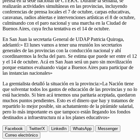
prensa en la sede nacional de CTERA. Durante la semana, se
realizarán actividades simultáneas en las provincias, incluyendo
conferencias de prensa locales el 7 de octubre, carpas educativas,
caravanas, radios abiertas e intervenciones artísticas el 8 de octubre,
culminando con el paro nacional y una marcha en la Ciudad de
Buenos Aires, cuya fecha tentativa es el 14 de octubre.
En San Juan la secretaria General de UDAP Patricia Quiroga,
adelantó:» El lunes vamos a tener una reunión los secretarios
generales de las provincias con la conducción nacional y ahí
coordinaremos la fecha del paro. Se estima que puede ser entre el 12
y el 14 de octubre. Acá en San Juan será un paro sin movilización
porque estamos evaluando viajar a Buenos Aires para participar de
las instancias nacionales»
La gremialista detalló la situación en la provincia:»La Nación tiene
que solventar todos los gastos de educación de las provincias y no lo
está haciendo. Si bien acá tenemos una paritaria aceptada, quedaron
muchos puntos pendientes. Esto es el dinero que hay y tratamos de
repartirlo lo mejor posible, sin achatamiento de la pirámide salarial,
pero lo más importante es que tampoco están llegando los fondos
destinados a infraestructura ni a los planes educativos»
Facebook
Twitter/X
LinkedIn
WhatsApp
Messenger
Correo electrónico