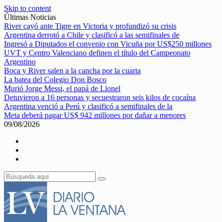
Skip to content
Últimas Noticias
River cayó ante Tigre en Victoria y profundizó su crisis
Argentina derrotó a Chile y clasificó a las semifinales de
Ingresó a Diputados el convenio con Vicuña por US$250 millones
UVT y Centro Valenciano definen el título del Campeonato
Argentino
Boca y River salen a la cancha por la cuarta
La batea del Colegio Don Bosco
Murió Jorge Messi, el papá de Lionel
Detuvieron a 16 personas y secuestraron seis kilos de cocaína
Argentina venció a Perú y clasificó a semifinales de la
Meta deberá pagar US$ 942 millones por dañar a menores
09/08/2026