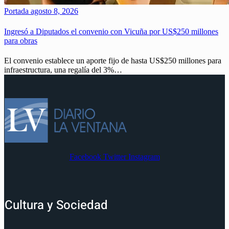
Portada
agosto 8, 2026
Ingresó a Diputados el convenio con Vicuña por US$250 millones
para obras
El convenio establece un aporte fijo de hasta US$250 millones para
infraestructura, una regalía del 3%…
Facebook
Twitter
Instagram
Cultura y Sociedad