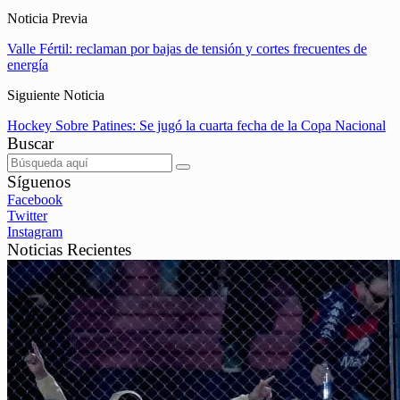
Noticia Previa
Valle Fértil: reclaman por bajas de tensión y cortes frecuentes de
energía
Siguiente Noticia
Hockey Sobre Patines: Se jugó la cuarta fecha de la Copa Nacional
Buscar
Síguenos
Facebook
Twitter
Instagram
Noticias Recientes