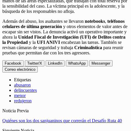
manos de las áreas especializadas, que trabajan con total reserva por
la sensibilidad del caso. La víctima principal es la adolescente, y la
búsqueda de los responsables no afloja.
Además del abuso, los asaltantes se llevaron
notebooks
,
teléfonos
celulares de última generación
y otros elementos de valor antes de
escapar sin ser vistos. La denuncia activó un operativo importante y
ahora la
Unidad Fiscal de Investigación (UFI) de Delitos contra
la Propiedad
y la
UFI ANIVI
encabezan las tareas. También se
revisan cámaras de seguridad y trabaja
Criminalística
para reunir
pruebas que permitan dar con los tres agresores.
Facebook
Twitter/X
LinkedIn
WhatsApp
Messenger
Correo electrónico
Etiquetas
abusaron
delincuentes
menor
redujeron
Noticia Previa
Quiénes son los dos sanjuaninos que correrán el Desafío Ruta 40
Siguiente Noticia