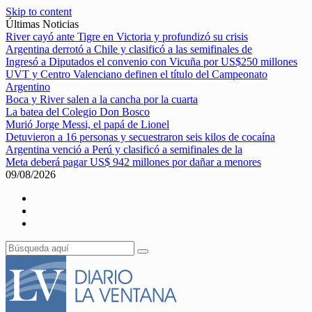
Skip to content
Últimas Noticias
River cayó ante Tigre en Victoria y profundizó su crisis
Argentina derrotó a Chile y clasificó a las semifinales de
Ingresó a Diputados el convenio con Vicuña por US$250 millones
UVT y Centro Valenciano definen el título del Campeonato
Argentino
Boca y River salen a la cancha por la cuarta
La batea del Colegio Don Bosco
Murió Jorge Messi, el papá de Lionel
Detuvieron a 16 personas y secuestraron seis kilos de cocaína
Argentina venció a Perú y clasificó a semifinales de la
Meta deberá pagar US$ 942 millones por dañar a menores
09/08/2026