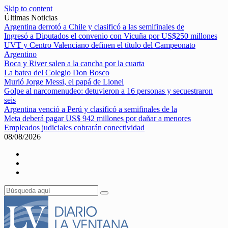
Skip to content
Últimas Noticias
Argentina derrotó a Chile y clasificó a las semifinales de
Ingresó a Diputados el convenio con Vicuña por US$250 millones
UVT y Centro Valenciano definen el título del Campeonato
Argentino
Boca y River salen a la cancha por la cuarta
La batea del Colegio Don Bosco
Murió Jorge Messi, el papá de Lionel
Golpe al narcomenudeo: detuvieron a 16 personas y secuestraron
seis
Argentina venció a Perú y clasificó a semifinales de la
Meta deberá pagar US$ 942 millones por dañar a menores
Empleados judiciales cobrarán conectividad
08/08/2026