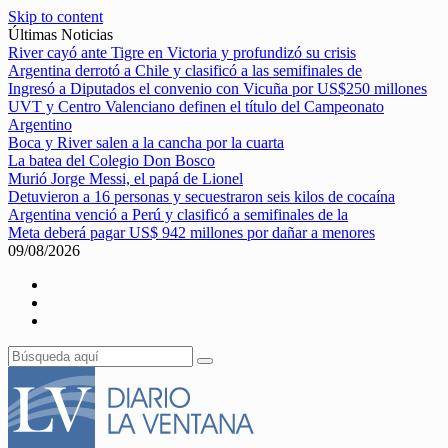
Skip to content
Últimas Noticias
River cayó ante Tigre en Victoria y profundizó su crisis
Argentina derrotó a Chile y clasificó a las semifinales de
Ingresó a Diputados el convenio con Vicuña por US$250 millones
UVT y Centro Valenciano definen el título del Campeonato
Argentino
Boca y River salen a la cancha por la cuarta
La batea del Colegio Don Bosco
Murió Jorge Messi, el papá de Lionel
Detuvieron a 16 personas y secuestraron seis kilos de cocaína
Argentina venció a Perú y clasificó a semifinales de la
Meta deberá pagar US$ 942 millones por dañar a menores
09/08/2026