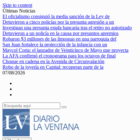
Skip to content
Últimas Noticias
El oficialismo consiguió la media sanción de la Ley de
Detuvieron a cinco policías por la presunta agresión a un
Investigan una presunta estafa bancaria tras el retiro no autorizado
Detuvieron a un policía en la causa por presuntos apremios
Robaron $3 millones de las limosnas en una parroquia del
San Juan fortalece la protección de la infancia con un
Maycol Coria: el lanzador de Veinticinco de Mayo que proyecta
La AFA confirmó el cronograma para los octavos de final
Choque en cadena en la Avenida de Circunvalación
Robo de la joyería en Capital: recuperan parte de la
07/08/2026