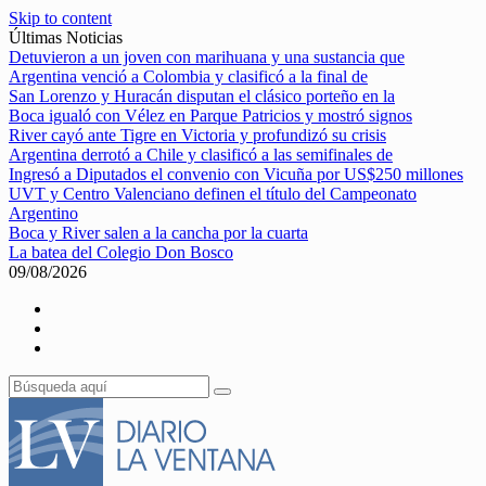
Skip to content
Últimas Noticias
Detuvieron a un joven con marihuana y una sustancia que
Argentina venció a Colombia y clasificó a la final de
San Lorenzo y Huracán disputan el clásico porteño en la
Boca igualó con Vélez en Parque Patricios y mostró signos
River cayó ante Tigre en Victoria y profundizó su crisis
Argentina derrotó a Chile y clasificó a las semifinales de
Ingresó a Diputados el convenio con Vicuña por US$250 millones
UVT y Centro Valenciano definen el título del Campeonato
Argentino
Boca y River salen a la cancha por la cuarta
La batea del Colegio Don Bosco
09/08/2026