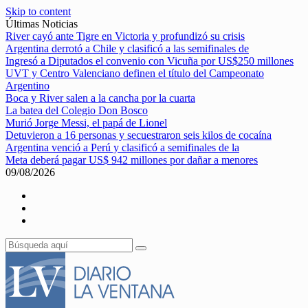
Skip to content
Últimas Noticias
River cayó ante Tigre en Victoria y profundizó su crisis
Argentina derrotó a Chile y clasificó a las semifinales de
Ingresó a Diputados el convenio con Vicuña por US$250 millones
UVT y Centro Valenciano definen el título del Campeonato
Argentino
Boca y River salen a la cancha por la cuarta
La batea del Colegio Don Bosco
Murió Jorge Messi, el papá de Lionel
Detuvieron a 16 personas y secuestraron seis kilos de cocaína
Argentina venció a Perú y clasificó a semifinales de la
Meta deberá pagar US$ 942 millones por dañar a menores
09/08/2026