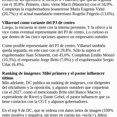
con el 30,8%. Primero, claro, viene Macri (Mauricio) con el 34,9%.
Completan la exgobernadora boanerense María Eugenia Vidal
(20,7%) y el actual mandatario entrerriano Rogelio Frigerio (13,6%).
Villarruel como variante del PJ de centro
Luego, la encuesta se mete con la interna peronista. Y la ofrece a la
vice como eventual representante del PJ de centro. Lo curioso es
que dentro de las cinco opciones aparece un empresario outsider.
Como posible representante del PJ de centro, Villaruel también
queda segunda, en este caso con el 29,8%. Sólo la supera el
exgobernador Juan Schiaretti, con 45,6%. Completan Emilio Monzó
(10,3%), el empresario Jorge Brito (7,9%) y el exgobernador Sergio
Uñac (6,4%).
Ranking de imágenes: Milei primero y el pastor influencer
último
Más adelante, DC publica un ranking de imágenes, con dirigentes
del oficialismo y la oposición, y algunos outsiders que coquetean
con el 2027, como el mencionado Brito (del Banco Macro y
expresidente de River) y Dante Gebel, el pastor influencer que ya
tiene contactos con la CGT y algunos gobernadores.
En el top 9 de DC, que se ordena con datos netos de imagen (100%
entre positiva y negativa, sin tener en cuenta los «ns/nc»), lidera