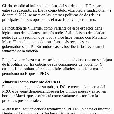
Clarín accedió al informe completo del sondeo, que DC reparte
entre sus suscriptores. Lleva como título: «La piedra fundacional». Y
de cara al 2027, se mete en las internas políticas de dos de las
principales fuerzas opositoras: el macrismo y el peronismo.
La inclusión de Villarruel como variante de esos espacios tiene
lógica: uno de los datos que más molestó al mileísmo de paladar
negro fue una reunión que tuvo la vice hace tiempo con Mauricio
Macri. También incomodan sus fotos más recientes con
gobernadores del PJ. En ambos casos, los libertarios revolean el
fantasma de la traición.
Ella, obvio, rechaza esa acusación, aunque advierte que no se alejará
de la política por las críticas de sus compañeros de gobierno. Y
cuando la consultan sobre potenciales aliados, menciona más al
peronismo no K que al PRO.
Villarruel como variante del PRO
En la quinta pregunta de su trabajo, DC se mete en la interna del
PRO, que viene desperezándose en los últimos meses y avisó, en
boca de Macri, que se ofrecerá como variante electoral en las
próximas presidenciales.
«Para usted, ¿quién debería revitalizar al PRO?», plantea el informe.
Dentro de las opciones, se incluye a Villarruel, que queda segunda