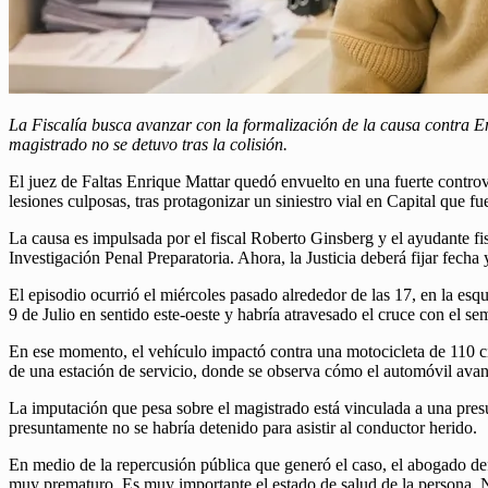
La Fiscalía busca avanzar con la formalización de la causa contra En
magistrado no se detuvo tras la colisión.
El juez de Faltas Enrique Mattar quedó envuelto en una fuerte controver
lesiones culposas, tras protagonizar un siniestro vial en Capital que 
La causa es impulsada por el fiscal Roberto Ginsberg y el ayudante fis
Investigación Penal Preparatoria. Ahora, la Justicia deberá fijar fecha
El episodio ocurrió el miércoles pasado alrededor de las 17, en la e
9 de Julio en sentido este-oeste y habría atravesado el cruce con el se
En ese momento, el vehículo impactó contra una motocicleta de 110 ci
de una estación de servicio, donde se observa cómo el automóvil avanz
La imputación que pesa sobre el magistrado está vinculada a una presu
presuntamente no se habría detenido para asistir al conductor herido.
En medio de la repercusión pública que generó el caso, el abogado defe
muy prematuro. Es muy importante el estado de salud de la persona. No 