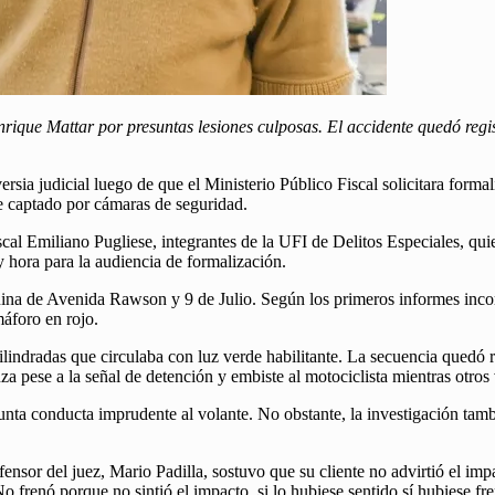
rique Mattar por presuntas lesiones culposas. El accidente quedó regi
sia judicial luego de que el Ministerio Público Fiscal solicitara formal
fue captado por cámaras de seguridad.
cal Emiliano Pugliese, integrantes de la UFI de Delitos Especiales, quie
 y hora para la audiencia de formalización.
squina de Avenida Rawson y 9 de Julio. Según los primeros informes inc
máforo en rojo.
lindradas que circulaba con luz verde habilitante. La secuencia quedó 
a pese a la señal de detención y embiste al motociclista mientras otro
nta conducta imprudente al volante. No obstante, la investigación tamb
nsor del juez, Mario Padilla, sostuvo que su cliente no advirtió el imp
frenó porque no sintió el impacto, si lo hubiese sentido sí hubiese fre