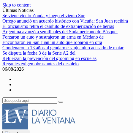
Skip to content
Últimas Noticias
Se viene viento Zonda y luego el viento Sur
Orrego anunció un acuerdo histórico con Vicuña: San Juan recibirá
El oficialismo retira el capítulo de extranjerización de tierras
Argentina avanzó a semifinales del Sudamericano de Básquet
Forzaron un auto y sustrajeron un arma en Médano de
Encontraron en San Juan un auto que robaron en otra
Condenaron a 13 años al gendarme sanjuanino acusado de matar
Se disputa la fecha 3 de la Serie A2 del
Refuerzan la prevención del grooming en escuelas
Regantes exigen obras antes del deshielo
06/08/2026