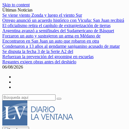
Skip to content
Últimas Noticias
Se viene viento Zonda y luego el viento Sur
Orrego anunció un acuerdo histórico con Vicuña: San Juan recibirá
El oficialismo retira el capítulo de extranjerización de tierras
Argentina avanzó a semifinales del Sudamericano de Básquet
Forzaron un auto y sustrajeron un arma en Médano de
Encontraron en San Juan un auto que robaron en otra
Condenaron a 13 años al gendarme sanjuanino acusado de matar
Se disputa la fecha 3 de la Serie A2 del
Refuerzan la prevención del grooming en escuelas
Regantes exigen obras antes del deshielo
06/08/2026