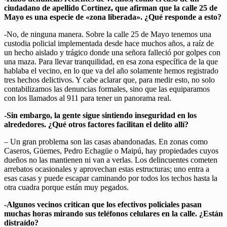
ciudadano de apellido Cortínez, que afirman que la calle 25 de
Mayo es una especie de «zona liberada». ¿Qué responde a esto?
-No, de ninguna manera. Sobre la calle 25 de Mayo tenemos una
custodia policial implementada desde hace muchos años, a raíz de
un hecho aislado y trágico donde una señora falleció por golpes con
una maza. Para llevar tranquilidad, en esa zona específica de la que
hablaba el vecino, en lo que va del año solamente hemos registrado
tres hechos delictivos. Y cabe aclarar que, para medir esto, no solo
contabilizamos las denuncias formales, sino que las equiparamos
con los llamados al 911 para tener un panorama real.
-Sin embargo, la gente sigue sintiendo inseguridad en los
alrededores. ¿Qué otros factores facilitan el delito allí?
–
Un gran problema son las casas abandonadas. En zonas como
Caseros, Güemes, Pedro Echagüe o Maipú, hay propiedades cuyos
dueños no las mantienen ni van a verlas. Los delincuentes cometen
arrebatos ocasionales y aprovechan estas estructuras; uno entra a
esas casas y puede escapar caminando por todos los techos hasta la
otra cuadra porque están muy pegados.
-Algunos vecinos critican que los efectivos policiales pasan
muchas horas mirando sus teléfonos celulares en la calle. ¿Están
distraído?