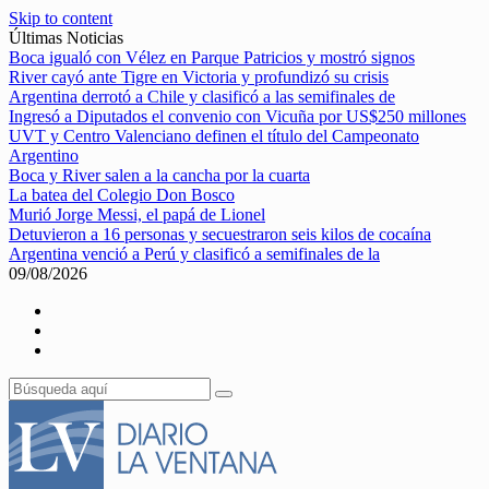
Skip to content
Últimas Noticias
Boca igualó con Vélez en Parque Patricios y mostró signos
River cayó ante Tigre en Victoria y profundizó su crisis
Argentina derrotó a Chile y clasificó a las semifinales de
Ingresó a Diputados el convenio con Vicuña por US$250 millones
UVT y Centro Valenciano definen el título del Campeonato
Argentino
Boca y River salen a la cancha por la cuarta
La batea del Colegio Don Bosco
Murió Jorge Messi, el papá de Lionel
Detuvieron a 16 personas y secuestraron seis kilos de cocaína
Argentina venció a Perú y clasificó a semifinales de la
09/08/2026