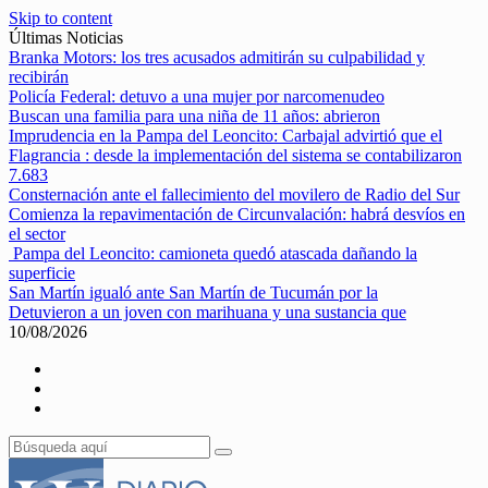
Skip to content
Últimas Noticias
Branka Motors: los tres acusados admitirán su culpabilidad y
recibirán
Policía Federal: detuvo a una mujer por narcomenudeo
Buscan una familia para una niña de 11 años: abrieron
Imprudencia en la Pampa del Leoncito: Carbajal advirtió que el
Flagrancia : desde la implementación del sistema se contabilizaron
7.683
Consternación ante el fallecimiento del movilero de Radio del Sur
Comienza la repavimentación de Circunvalación: habrá desvíos en
el sector
Pampa del Leoncito: camioneta quedó atascada dañando la
superficie
San Martín igualó ante San Martín de Tucumán por la
Detuvieron a un joven con marihuana y una sustancia que
10/08/2026