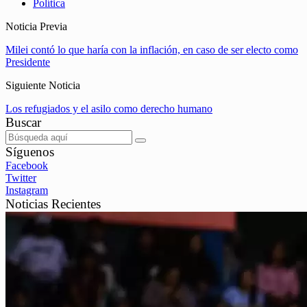
Política
Noticia Previa
Milei contó lo que haría con la inflación, en caso de ser electo como
Presidente
Siguiente Noticia
Los refugiados y el asilo como derecho humano
Buscar
Síguenos
Facebook
Twitter
Instagram
Noticias Recientes