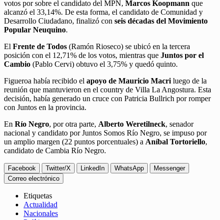
votos por sobre el candidato del MPN,
Marcos Koopmann
que
alcanzó el 33,14%. De esta forma, el candidato de Comunidad y
Desarrollo Ciudadano, finalizó con
seis décadas del Movimiento
Popular Neuquino
.
El
Frente de Todos
(Ramón Rioseco) se ubicó en la tercera
posición con el 12,71% de los votos, mientras que
Juntos por el
Cambio
(Pablo Cervi) obtuvo el 3,75% y quedó quinto.
Figueroa había recibido el
apoyo de Mauricio Macri
luego de la
reunión que mantuvieron en el country de Villa La Angostura. Esta
decisión, había generado un cruce con Patricia Bullrich por romper
con Juntos en la provincia.
En
Río Negro
, por otra parte,
Alberto Weretilneck
, senador
nacional y candidato por Juntos Somos Río Negro, se impuso por
un amplio margen (22 puntos porcentuales) a
Aníbal Tortoriello
,
candidato de Cambia Río Negro.
Facebook
Twitter/X
LinkedIn
WhatsApp
Messenger
Correo electrónico
Etiquetas
Actualidad
Nacionales