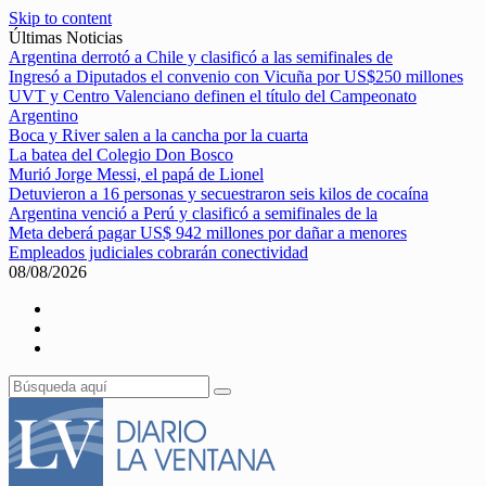
Skip to content
Últimas Noticias
Argentina derrotó a Chile y clasificó a las semifinales de
Ingresó a Diputados el convenio con Vicuña por US$250 millones
UVT y Centro Valenciano definen el título del Campeonato
Argentino
Boca y River salen a la cancha por la cuarta
La batea del Colegio Don Bosco
Murió Jorge Messi, el papá de Lionel
Detuvieron a 16 personas y secuestraron seis kilos de cocaína
Argentina venció a Perú y clasificó a semifinales de la
Meta deberá pagar US$ 942 millones por dañar a menores
Empleados judiciales cobrarán conectividad
08/08/2026