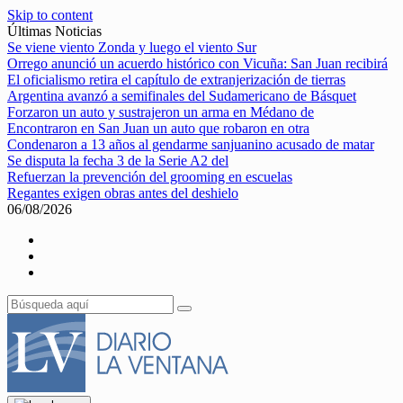
Skip to content
Últimas Noticias
Se viene viento Zonda y luego el viento Sur
Orrego anunció un acuerdo histórico con Vicuña: San Juan recibirá
El oficialismo retira el capítulo de extranjerización de tierras
Argentina avanzó a semifinales del Sudamericano de Básquet
Forzaron un auto y sustrajeron un arma en Médano de
Encontraron en San Juan un auto que robaron en otra
Condenaron a 13 años al gendarme sanjuanino acusado de matar
Se disputa la fecha 3 de la Serie A2 del
Refuerzan la prevención del grooming en escuelas
Regantes exigen obras antes del deshielo
06/08/2026