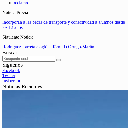
reclamo
Noticia Previa
Incorporan a las becas de transporte y conectividad a alumnos desde
los 12 años
Siguiente Noticia
Rodríguez Larreta elogió la fórmula Orrego-Martín
Buscar
Síguenos
Facebook
Twitter
Instagram
Noticias Recientes