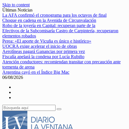
Skip to content
Últimas Noticias
La AFA confirmó el cronograma para los octavos de final
Choque en cadena en la Avenida de Circunvalación
Robo de la joyería en Capital: recuperan parte de la
Efectivos de la Subcomisaría Castro de Carpintería, recuperaron
elementos robados
Perea: «El aporte de Vicuña es único e histórico»
UOCRA exige acelerar el inicio de obras
Aerolíneas pagará Ganancias por primera vez
Fiscalía apelará la condena por Lucía Rubiño
Atención conductores: recomiendan transitar con precaución ante
tormenta de arena
Argentina cayó en el Índice Big Mac
06/08/2026