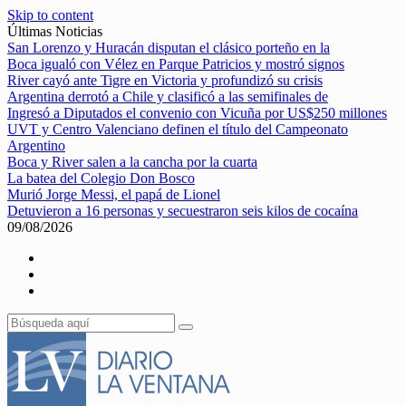
Skip to content
Últimas Noticias
San Lorenzo y Huracán disputan el clásico porteño en la
Boca igualó con Vélez en Parque Patricios y mostró signos
River cayó ante Tigre en Victoria y profundizó su crisis
Argentina derrotó a Chile y clasificó a las semifinales de
Ingresó a Diputados el convenio con Vicuña por US$250 millones
UVT y Centro Valenciano definen el título del Campeonato
Argentino
Boca y River salen a la cancha por la cuarta
La batea del Colegio Don Bosco
Murió Jorge Messi, el papá de Lionel
Detuvieron a 16 personas y secuestraron seis kilos de cocaína
09/08/2026