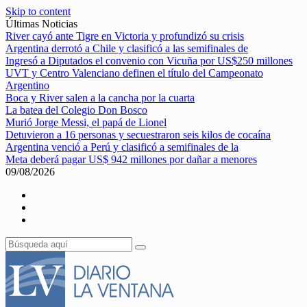
Skip to content
Últimas Noticias
River cayó ante Tigre en Victoria y profundizó su crisis
Argentina derrotó a Chile y clasificó a las semifinales de
Ingresó a Diputados el convenio con Vicuña por US$250 millones
UVT y Centro Valenciano definen el título del Campeonato
Argentino
Boca y River salen a la cancha por la cuarta
La batea del Colegio Don Bosco
Murió Jorge Messi, el papá de Lionel
Detuvieron a 16 personas y secuestraron seis kilos de cocaína
Argentina venció a Perú y clasificó a semifinales de la
Meta deberá pagar US$ 942 millones por dañar a menores
09/08/2026