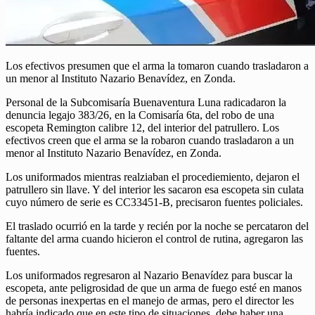
Los efectivos presumen que el arma la tomaron cuando trasladaron a
un menor al Instituto Nazario Benavídez, en Zonda.
Personal de la Subcomisaría Buenaventura Luna radicadaron la
denuncia legajo 383/26, en la Comisaría 6ta, del robo de una
escopeta Remington calibre 12, del interior del patrullero. Los
efectivos creen que el arma se la robaron cuando trasladaron a un
menor al Instituto Nazario Benavídez, en Zonda.
Los uniformados mientras realziaban el procediemiento, dejaron el
patrullero sin llave. Y del interior les sacaron esa escopeta sin culata
cuyo número de serie es CC33451-B, precisaron fuentes policiales.
El traslado ocurrió en la tarde y recién por la noche se percataron del
faltante del arma cuando hicieron el control de rutina, agregaron las
fuentes.
Los uniformados regresaron al Nazario Benavídez para buscar la
escopeta, ante peligrosidad de que un arma de fuego esté en manos
de personas inexpertas en el manejo de armas, pero el director les
habría indicado que en este tipo de situaciones, debe haber una