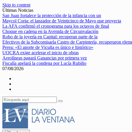
Skip to content
Últimas Noticias
San Juan fortalece la protección de la infancia con un
Maycol Coria: el lanzador de Veinticinco de Mayo que proyecta
La AFA confirmó el cronograma para los octavos de final
Choque en cadena en la Avenida de Circunvalación
Robo de la joyería en Capital: recuperan parte de la
Efectivos de la Subcomisaría Castro de Carpintería, recuperaron elem
Perea: «El aporte de Vicuña es único e histórico»
UOCRA exige acelerar el inicio de obras
Aerolíneas pagará Ganancias por primera vez
Fiscalía apelará la condena por Lucía Rubiño
07/08/2026