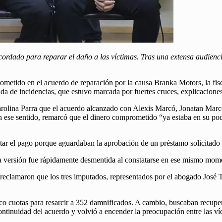
cordado para reparar el daño a las víctimas. Tras una extensa audienc
tido en el acuerdo de reparación por la causa Branka Motors, la fiscalí
da de incidencias, que estuvo marcada por fuertes cruces, explicaciones 
Carolina Parra que el acuerdo alcanzado con Alexis Marcó, Jonatan Ma
En ese sentido, remarcó que el dinero comprometido “ya estaba en su po
tar el pago porque aguardaban la aprobación de un préstamo solicitado
esa versión fue rápidamente desmentida al constatarse en ese mismo mom
 reclamaron que los tres imputados, representados por el abogado José T
o cuotas para resarcir a 352 damnificados. A cambio, buscaban recupera
tinuidad del acuerdo y volvió a encender la preocupación entre las víct