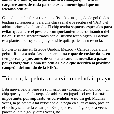
cargarse antes de cada partido exactamente igual que un
teléfono celular
.
Cada duda milimétrica (para un offside) o una jugada de gol dudosa
tendrán su respuesta. Será una clara señal que recibirá el VAR y el
árbitro principal del partido. El chip tendrá
soportes especiales para
evitar que altere el peso o el comportamiento aerodinámico del
balón.
Estarán sincronizados con el sistema tecnológico. El debate
está planteado: mejora el juego o si le quita parte de su esencia.
Lo cierto es que en Estados Unidos, México y Canadá rodará una
pelota distinta a todas las anteriores:
una capaz de enviar datos en
tiempo real y que, antes de salir a la cancha, necesitará pasar
por el cargador. Como un celular. Sólo que decidirá al próximo
campeón del mundo de la FIFA.
Trionda, la pelota al servicio del «fair play»
Esta nueva pelota tiene en su interior un «corazón tecnológico», un
chip que ayudará al cuerpo de árbitros en jugadas clave.
La más
importante, por supuesto, es convalidar o no un gol.
Muchas
veces, la pelota va a tal velocidad que pega en el travesaño, pica en
el suelo y sale hacia el campo. Ese pique es tan fugaz que a veces
parece que fue gol y, otras veces, no.