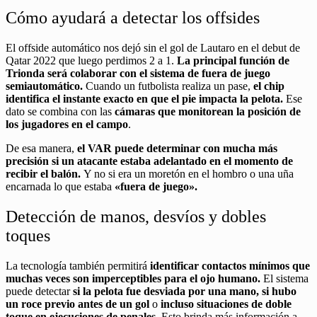
Cómo ayudará a detectar los offsides
El offside automático nos dejó sin el gol de Lautaro en el debut de
Qatar 2022 que luego perdimos 2 a 1.
La principal función de
Trionda será colaborar con el sistema de fuera de juego
semiautomático.
Cuando un futbolista realiza un pase,
el chip
identifica el instante exacto en que el pie impacta la pelota.
Ese
dato se combina con las
cámaras que monitorean la posición de
los jugadores en el campo
.
De esa manera,
el VAR puede determinar con mucha más
precisión si un atacante estaba adelantado en el momento de
recibir el balón.
Y no si era un moretón en el hombro o una uña
encarnada lo que estaba
«fuera de juego».
Detección de manos, desvíos y dobles
toques
La tecnología también permitirá
identificar contactos mínimos que
muchas veces son imperceptibles para el ojo humano.
El sistema
puede detectar
si la pelota fue desviada por una mano, si hubo
un roce previo antes de un gol
o
incluso situaciones de doble
toque en ejecuciones de penales.
Esto brinda más información a