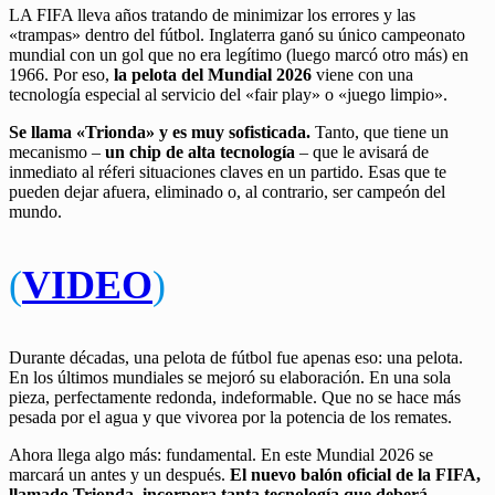
LA FIFA lleva años tratando de minimizar los errores y las
«trampas» dentro del fútbol. Inglaterra ganó su único campeonato
mundial con un gol que no era legítimo (luego marcó otro más) en
1966. Por eso,
la pelota del Mundial 2026
viene con una
tecnología especial al servicio del «fair play» o «juego limpio».
Se llama «Trionda» y es muy sofisticada.
Tanto, que tiene un
mecanismo –
un chip de alta tecnología
– que le avisará de
inmediato al réferi situaciones claves en un partido. Esas que te
pueden dejar afuera, eliminado o, al contrario, ser campeón del
mundo.
(
VIDEO
)
Durante décadas, una pelota de fútbol fue apenas eso: una pelota.
En los últimos mundiales se mejoró su elaboración. En una sola
pieza, perfectamente redonda, indeformable. Que no se hace más
pesada por el agua y que vivorea por la potencia de los remates.
Ahora llega algo más: fundamental. En este Mundial 2026 se
marcará un antes y un después.
El nuevo balón oficial de la FIFA,
llamado Trionda, incorpora tanta tecnología que deberá