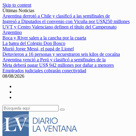
Skip to content
Últimas Noticias
Argentina derrotó a Chile y clasificó a las semifinales de
Ingresó a Diputados el convenio con Vicuña por US$250 millones
UVT y Centro Valenciano definen el título del Campeonato
Argentino
Boca y River salen a la cancha por la cuarta
La batea del Colegio Don Bosco
Murió Jorge Messi, el papá de Lionel
Detuvieron a 16 personas y secuestraron seis kilos de cocaína
Argentina venció a Perú y clasificó a semifinales de la
Meta deberá pagar US$ 942 millones por dañar a menores
Empleados judiciales cobrarán conectividad
08/08/2026