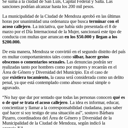
Se suma a la ciudad de San Luis, Capital Federal y Salta. Las
sanciones podrían alcanzar hasta los 200 mil pesos.
La municipalidad de la Ciudad de Mendoza aprobó en las últimas
horas por unanimidad una ordenanza que busca
terminar con el
acoso callejero
. La iniciativa, que había sido presentada el 8 de
marzo por el Día Internacional de la Mujer, sancionará este tipo de
conducta con multas que arrancan
en los $50.000 y llegan a los
$200.000.
De esta manera, Mendoza se convirtió en el segundo distrito del país
en multar comportamientos tales como
silbar, hacer gestos
obscenos o comentarios sexuales.
Las denuncias podrán ser
realizadas tanto por hombres como por mujeres y recaerán en el
Área de Género y Diversidad del Municipio. En el caso de
que
existiera tocamiento,
la causa será considerada como un delito
penal, ya que está contemplado como abuso sexual simple o
agravado.
“No hay que dar por sentado que todas las personas conocen
qué es
o de qué se trata el acoso callejero
. La idea es informar, educar,
concientizar y llamar a la corresponsabilidad ciudadana, para saber
qué hacer si soy testigo de una situación así”, sostuvo Bárbara
Pizarro, coordinadora del Área de Género y Diversidad de la
Municipalidad de la Ciudad de Mendoza, según indicó la