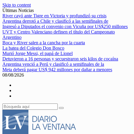
Skip to content
Últimas Noticias
River cayó ante Tigre en Victoria y profundizó su crisis
Argentina derrotó a Chile y clasificó a las semifinales de
Ingresó a Diputados el convenio con Vicuña por US$250 millones
UVT y Centro Valenciano definen el título del Campeonato
Argentino
Boca y River salen a la cancha por la cuarta
La batea del Colegio Don Bosco
Murió Jorge Messi, el papá de Lionel
Detuvieron a 16 personas y secuestraron seis kilos de cocaína
Argentina venció a Perú y clasificó a semifinales de la
Meta deberá pagar US$ 942 millones por dañar a menores
08/08/2026