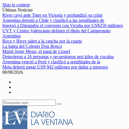
Skip to content
Últimas Noticias
River cayó ante Tigre en Victoria y profundizó su crisis
Argentina derrotó a Chile y clasificó a las semifinales de
Ingresó a Diputados el convenio con Vicuña por US$250 millones
UVT y Centro Valenciano definen el título del Campeonato
Argentino
Boca y River salen a la cancha por la cuarta
La batea del Colegio Don Bosco
Murió Jorge Messi, el papá de Lionel
Detuvieron a 16 personas y secuestraron seis kilos de cocaína
Argentina venció a Perú y clasificó a semifinales de la
Meta deberá pagar US$ 942 millones por dañar a menores
08/08/2026