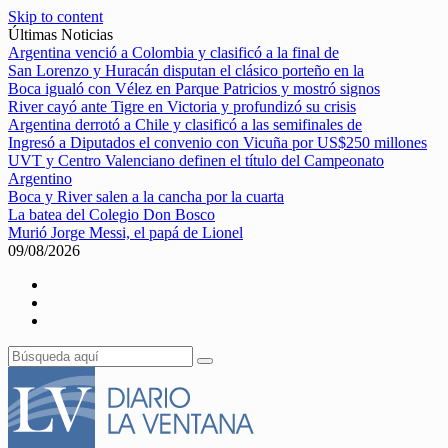
Skip to content
Últimas Noticias
Argentina venció a Colombia y clasificó a la final de
San Lorenzo y Huracán disputan el clásico porteño en la
Boca igualó con Vélez en Parque Patricios y mostró signos
River cayó ante Tigre en Victoria y profundizó su crisis
Argentina derrotó a Chile y clasificó a las semifinales de
Ingresó a Diputados el convenio con Vicuña por US$250 millones
UVT y Centro Valenciano definen el título del Campeonato
Argentino
Boca y River salen a la cancha por la cuarta
La batea del Colegio Don Bosco
Murió Jorge Messi, el papá de Lionel
09/08/2026