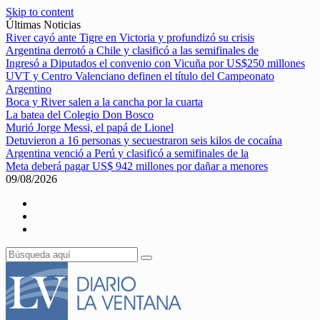
Skip to content
Últimas Noticias
River cayó ante Tigre en Victoria y profundizó su crisis
Argentina derrotó a Chile y clasificó a las semifinales de
Ingresó a Diputados el convenio con Vicuña por US$250 millones
UVT y Centro Valenciano definen el título del Campeonato
Argentino
Boca y River salen a la cancha por la cuarta
La batea del Colegio Don Bosco
Murió Jorge Messi, el papá de Lionel
Detuvieron a 16 personas y secuestraron seis kilos de cocaína
Argentina venció a Perú y clasificó a semifinales de la
Meta deberá pagar US$ 942 millones por dañar a menores
09/08/2026