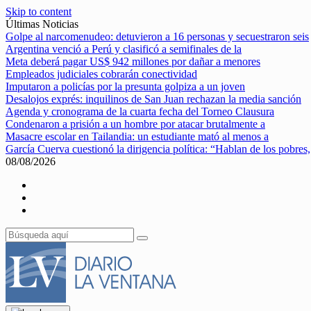
Skip to content
Últimas Noticias
Golpe al narcomenudeo: detuvieron a 16 personas y secuestraron seis
Argentina venció a Perú y clasificó a semifinales de la
Meta deberá pagar US$ 942 millones por dañar a menores
Empleados judiciales cobrarán conectividad
Imputaron a policías por la presunta golpiza a un joven
Desalojos exprés: inquilinos de San Juan rechazan la media sanción
Agenda y cronograma de la cuarta fecha del Torneo Clausura
Condenaron a prisión a un hombre por atacar brutalmente a
Masacre escolar en Tailandia: un estudiante mató al menos a
García Cuerva cuestionó la dirigencia política: “Hablan de los pobres,
08/08/2026