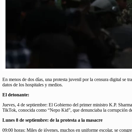
En menos de dos días, una protesta juvenil por la censura digital se t
datos de los hospitales y medios.
El detonante:
Jueves, 4 de septiembre: El Gobierno del primer ministro K.P. Shar
TikTok, conocida como “Nepo Kid”, que denunciaba la corrupción de la
Lunes 8 de septiembre: de la protesta a la masacre
09:00 horas: Miles de jóvenes, muchos en uniforme escolar, se congr