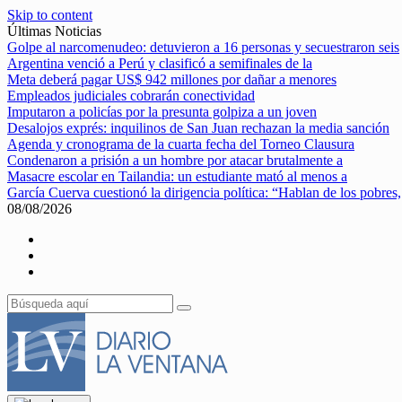
Skip to content
Últimas Noticias
Golpe al narcomenudeo: detuvieron a 16 personas y secuestraron seis
Argentina venció a Perú y clasificó a semifinales de la
Meta deberá pagar US$ 942 millones por dañar a menores
Empleados judiciales cobrarán conectividad
Imputaron a policías por la presunta golpiza a un joven
Desalojos exprés: inquilinos de San Juan rechazan la media sanción
Agenda y cronograma de la cuarta fecha del Torneo Clausura
Condenaron a prisión a un hombre por atacar brutalmente a
Masacre escolar en Tailandia: un estudiante mató al menos a
García Cuerva cuestionó la dirigencia política: “Hablan de los pobres,
08/08/2026